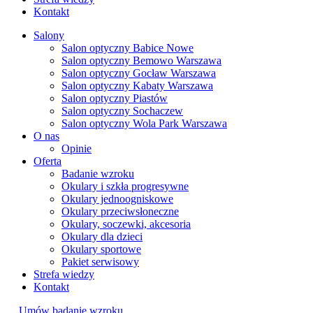
Kontakt
Salony
Salon optyczny Babice Nowe
Salon optyczny Bemowo Warszawa
Salon optyczny Gocław Warszawa
Salon optyczny Kabaty Warszawa
Salon optyczny Piastów
Salon optyczny Sochaczew
Salon optyczny Wola Park Warszawa
O nas
Opinie
Oferta
Badanie wzroku
Okulary i szkła progresywne
Okulary jednoogniskowe
Okulary przeciwsłoneczne
Okulary, soczewki, akcesoria
Okulary dla dzieci
Okulary sportowe
Pakiet serwisowy
Strefa wiedzy
Kontakt
Umów badanie wzroku