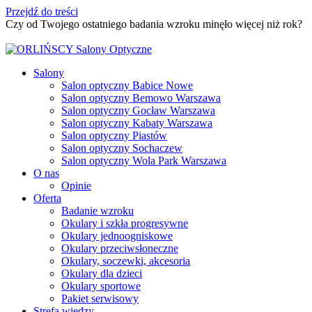
Przejdź do treści
Czy od Twojego ostatniego badania wzroku minęło więcej niż rok?
Umów badanie wzroku
Salony
Salon optyczny Babice Nowe
Salon optyczny Bemowo Warszawa
Salon optyczny Gocław Warszawa
Salon optyczny Kabaty Warszawa
Salon optyczny Piastów
Salon optyczny Sochaczew
Salon optyczny Wola Park Warszawa
O nas
Opinie
Oferta
Badanie wzroku
Okulary i szkła progresywne
Okulary jednoogniskowe
Okulary przeciwsłoneczne
Okulary, soczewki, akcesoria
Okulary dla dzieci
Okulary sportowe
Pakiet serwisowy
Strefa wiedzy