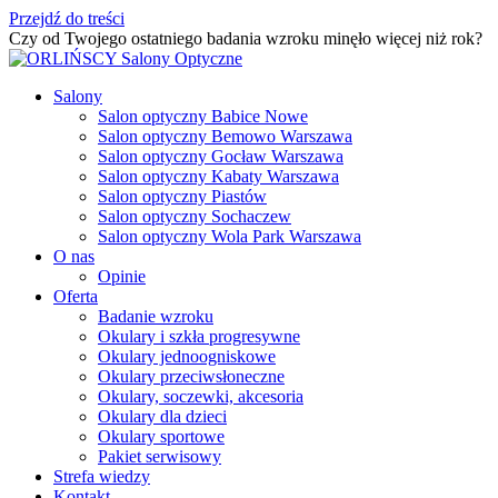
Przejdź do treści
Czy od Twojego ostatniego badania wzroku minęło więcej niż rok?
U
Salony
Salon optyczny Babice Nowe
Salon optyczny Bemowo Warszawa
Salon optyczny Gocław Warszawa
Salon optyczny Kabaty Warszawa
Salon optyczny Piastów
Salon optyczny Sochaczew
Salon optyczny Wola Park Warszawa
O nas
Opinie
Oferta
Badanie wzroku
Okulary i szkła progresywne
Okulary jednoogniskowe
Okulary przeciwsłoneczne
Okulary, soczewki, akcesoria
Okulary dla dzieci
Okulary sportowe
Pakiet serwisowy
Strefa wiedzy
Kontakt