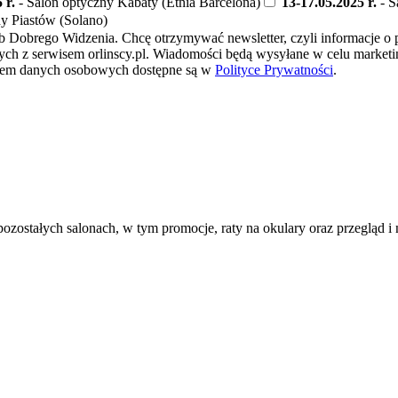
 r.
- Salon optyczny Kabaty (Etnia Barcelona)
13-17.05.2025 r.
- S
y Piastów (Solano)
 Klub Dobrego Widzenia. Chcę otrzymywać newsletter, czyli informac
ych z serwisem orlinscy.pl. Wiadomości będą wysyłane w celu marketin
aniem danych osobowych dostępne są w
Polityce Prywatności
.
ostałych salonach, w tym promocje, raty na okulary oraz przegląd i