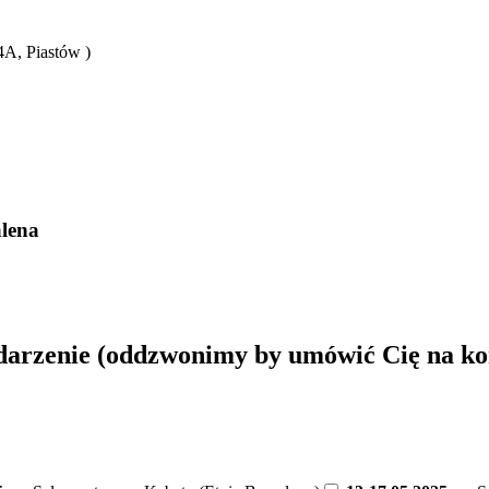
4A, Piastów )
alena
ydarzenie (oddzwonimy by umówić Cię na ko