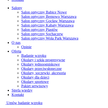
Salony
Salon optyczny Babice Nowe
Salon optyczny Bemowo Warszawa
Salon optyczny Gocław Warszawa
Salon optyczny Kabaty Warszawa
Salon optyczny Piastów
Salon optyczny Sochaczew
Salon optyczny Wola Park Warszawa
O nas
Opinie
Oferta
Badanie wzroku
Okulary i szkła progresywne
Okulary jednoogniskowe
Okulary przeciwsłoneczne
Okulary, soczewki, akcesoria
Okulary dla dzieci
Okulary sportowe
Pakiet serwisowy
Strefa wiedzy
Kontakt
Umów badanie wzroku