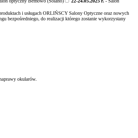
alon optyczny Bemowo (Solano)
22-24.05.2025 r.
- Salon
je o produktach i usługach ORLIŃSCY Salony Optyczne oraz nowych
gu bezpośredniego, do realizacji którego zostanie wykorzystany
 naprawy okularów.