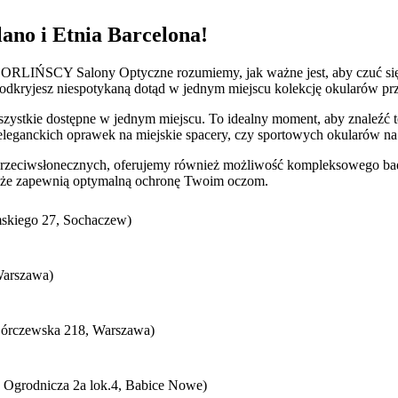
ano i Etnia Barcelona!
 W ORLIŃSCY Salony Optyczne rozumiemy, jak ważne jest, aby czuć się 
odkryjesz niespotykaną dotąd w jednym miejscu kolekcję okularów pr
szystkie dostępne w jednym miejscu. To idealny moment, aby znaleźć te
eleganckich oprawek na miejskie spacery, czy sportowych okularów n
zeciwsłonecznych, oferujemy również możliwość kompleksowego bada
 także zapewnią optymalną ochronę Twoim oczom.
mskiego 27, Sochaczew)
Warszawa)
Górczewska 218, Warszawa)
. Ogrodnicza 2a lok.4, Babice Nowe)