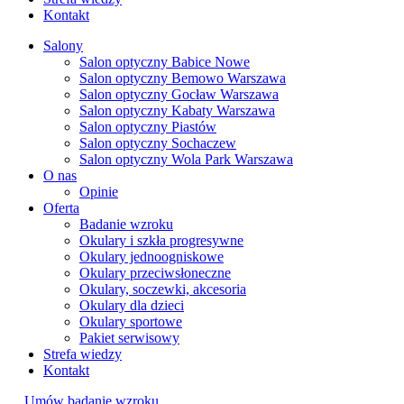
Kontakt
Salony
Salon optyczny Babice Nowe
Salon optyczny Bemowo Warszawa
Salon optyczny Gocław Warszawa
Salon optyczny Kabaty Warszawa
Salon optyczny Piastów
Salon optyczny Sochaczew
Salon optyczny Wola Park Warszawa
O nas
Opinie
Oferta
Badanie wzroku
Okulary i szkła progresywne
Okulary jednoogniskowe
Okulary przeciwsłoneczne
Okulary, soczewki, akcesoria
Okulary dla dzieci
Okulary sportowe
Pakiet serwisowy
Strefa wiedzy
Kontakt
Umów badanie wzroku