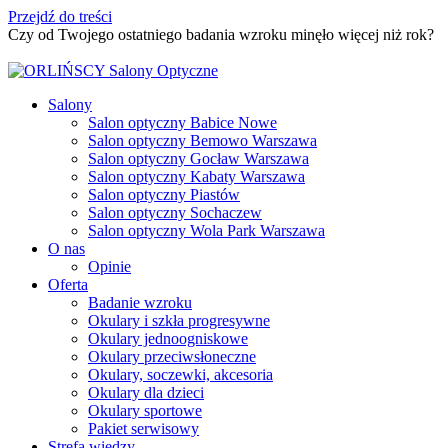
Przejdź do treści
Czy od Twojego ostatniego badania wzroku minęło więcej niż rok?
Umów badanie wzroku
Salony
Salon optyczny Babice Nowe
Salon optyczny Bemowo Warszawa
Salon optyczny Gocław Warszawa
Salon optyczny Kabaty Warszawa
Salon optyczny Piastów
Salon optyczny Sochaczew
Salon optyczny Wola Park Warszawa
O nas
Opinie
Oferta
Badanie wzroku
Okulary i szkła progresywne
Okulary jednoogniskowe
Okulary przeciwsłoneczne
Okulary, soczewki, akcesoria
Okulary dla dzieci
Okulary sportowe
Pakiet serwisowy
Strefa wiedzy