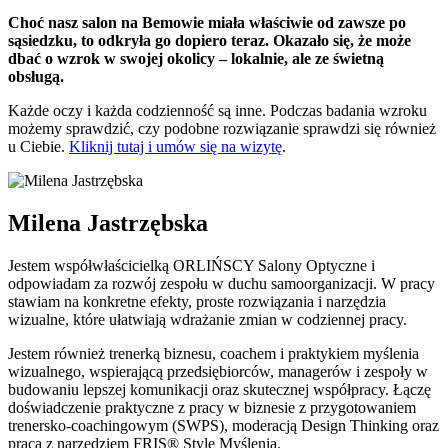
Choć nasz salon na Bemowie miała właściwie od zawsze po
sąsiedzku, to odkryła go dopiero teraz. Okazało się, że może
dbać o wzrok w swojej okolicy – lokalnie, ale ze świetną
obsługą.
Każde oczy i każda codzienność są inne. Podczas badania wzroku
możemy sprawdzić, czy podobne rozwiązanie sprawdzi się również
u Ciebie.
Kliknij tutaj i umów się na wizytę
.
Milena Jastrzębska
Jestem współwłaścicielką ORLIŃSCY Salony Optyczne i
odpowiadam za rozwój zespołu w duchu samoorganizacji. W pracy
stawiam na konkretne efekty, proste rozwiązania i narzędzia
wizualne, które ułatwiają wdrażanie zmian w codziennej pracy.
Jestem również trenerką biznesu, coachem i praktykiem myślenia
wizualnego, wspierającą przedsiębiorców, managerów i zespoły w
budowaniu lepszej komunikacji oraz skutecznej współpracy. Łączę
doświadczenie praktyczne z pracy w biznesie z przygotowaniem
trenersko-coachingowym (SWPS), moderacją Design Thinking oraz
pracą z narzędziem FRIS® Style Myślenia.