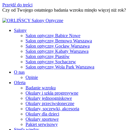
Przejdź do treści
Czy od Twojego ostatniego badania wzroku minęło więcej niż rok?
Umów badanie wzroku
Salony
Salon optyczny Babice Nowe
Salon optyczny Bemowo Warszawa
Salon optyczny Gocław Warszawa
Salon optyczny Kabaty Warszawa
Salon optyczny Piastów
Salon optyczny Sochaczew
Salon optyczny Wola Park Warszawa
O nas
Opinie
Oferta
Badanie wzroku
Okulary i szkła progresywne
Okulary jednoogniskowe
Okulary przeciwsłoneczne
Okulary, soczewki, akcesoria
Okulary dla dzieci
Okulary sportowe
Pakiet serwisowy
Strefa wiedzy