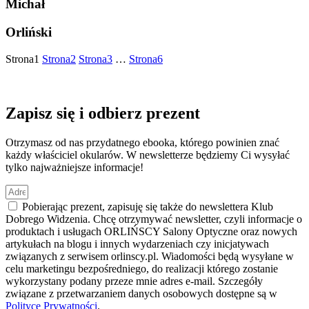
Michał
Orliński
Strona
1
Strona
2
Strona
3
…
Strona
6
Zapisz się i odbierz prezent
Otrzymasz od nas przydatnego ebooka, którego powinien znać
każdy właściciel okularów. W newsletterze będziemy Ci wysyłać
tylko najważniejsze informacje!
Pobierając prezent, zapisuję się także do newslettera Klub
Dobrego Widzenia. Chcę otrzymywać newsletter, czyli informacje o
produktach i usługach ORLIŃSCY Salony Optyczne oraz nowych
artykułach na blogu i innych wydarzeniach czy inicjatywach
związanych z serwisem orlinscy.pl. Wiadomości będą wysyłane w
celu marketingu bezpośredniego, do realizacji którego zostanie
wykorzystany podany przeze mnie adres e-mail. Szczegóły
związane z przetwarzaniem danych osobowych dostępne są w
Polityce Prywatności
.