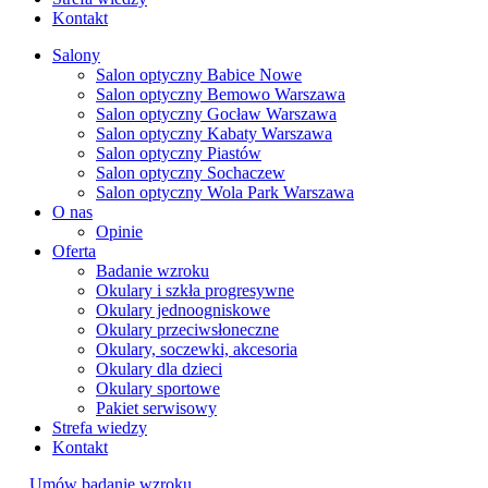
Kontakt
Salony
Salon optyczny Babice Nowe
Salon optyczny Bemowo Warszawa
Salon optyczny Gocław Warszawa
Salon optyczny Kabaty Warszawa
Salon optyczny Piastów
Salon optyczny Sochaczew
Salon optyczny Wola Park Warszawa
O nas
Opinie
Oferta
Badanie wzroku
Okulary i szkła progresywne
Okulary jednoogniskowe
Okulary przeciwsłoneczne
Okulary, soczewki, akcesoria
Okulary dla dzieci
Okulary sportowe
Pakiet serwisowy
Strefa wiedzy
Kontakt
Umów badanie wzroku