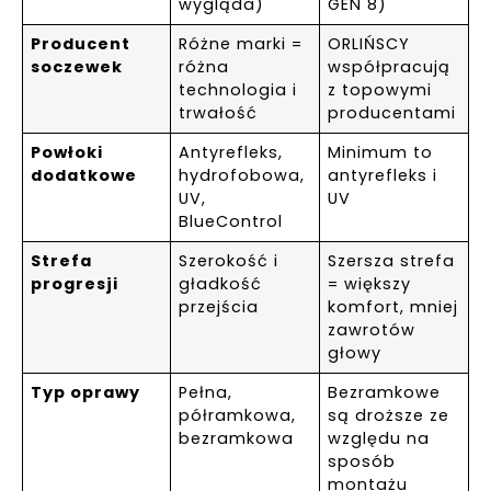
wygląda)
GEN 8)
Producent
Różne marki =
ORLIŃSCY
soczewek
różna
współpracują
technologia i
z topowymi
trwałość
producentami
Powłoki
Antyrefleks,
Minimum to
dodatkowe
hydrofobowa,
antyrefleks i
UV,
UV
BlueControl
Strefa
Szerokość i
Szersza strefa
progresji
gładkość
= większy
przejścia
komfort, mniej
zawrotów
głowy
Typ oprawy
Pełna,
Bezramkowe
półramkowa,
są droższe ze
bezramkowa
względu na
sposób
montażu