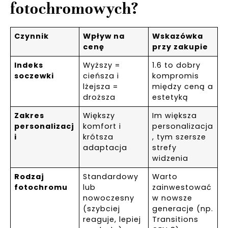
fotochromowych?
Czynnik
Wpływ na
Wskazówka
cenę
przy zakupie
Indeks
Wyższy =
1.6 to dobry
soczewki
cieńsza i
kompromis
lżejsza =
między ceną a
droższa
estetyką
Zakres
Większy
Im większa
personalizacj
komfort i
personalizacja
i
krótsza
, tym szersze
adaptacja
strefy
widzenia
Rodzaj
Standardowy
Warto
fotochromu
lub
zainwestować
nowoczesny
w nowsze
(szybciej
generacje (np.
reaguje, lepiej
Transitions