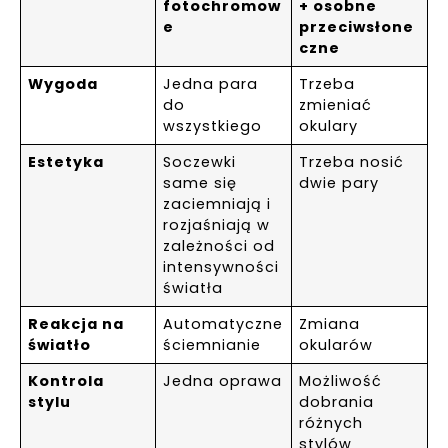
fotochromow
+ osobne
e
przeciwsłone
czne
Wygoda
Jedna para
Trzeba
do
zmieniać
wszystkiego
okulary
Estetyka
Soczewki
Trzeba nosić
same się
dwie pary
zaciemniają i
rozjaśniają w
zależności od
intensywności
światła
Reakcja na
Automatyczne
Zmiana
światło
ściemnianie
okularów
Kontrola
Jedna oprawa
Możliwość
stylu
dobrania
różnych
stylów