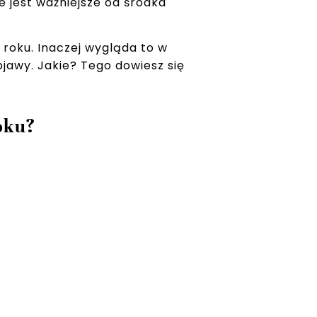
e jest ważniejsze od środka
oku. Inaczej wygląda to w
jawy. Jakie? Tego dowiesz się
oku?