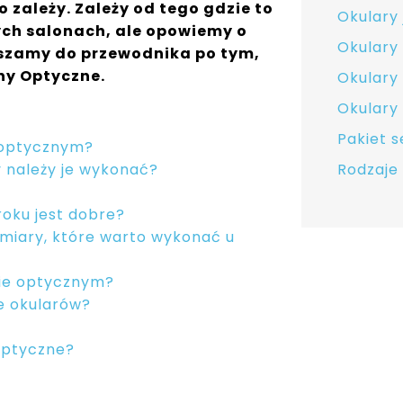
 zależy. Zależy od tego gdzie to
Okulary
ch salonach, ale opowiemy o
Okulary
szamy do przewodnika po tym,
ny Optyczne.
Okulary 
Okulary
Pakiet 
e optycznym?
Rodzaje
y należy je wykonać?
oku jest dobre?
omiary, które warto wykonać u
nie optycznym?
e okularów?
Optyczne?