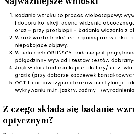
Najważniejsze wnioski
Badanie wzroku to proces wieloetapowy: wywi
i doboru korekcji, ocena widzenia obuoczneg
oraz – przy prezbiopii – badanie widzenia z bl
Wzrok warto badać co najmniej raz w roku, a 
niepokojące objawy.
W salonach ORLIŃSCY badanie jest pogłębione 
półgodzinny wywiad i zestaw testów dobrany
Jeśli w dniu badania kupisz okulary/soczewki
gratis (przy doborze soczewek kontaktowych 
OCT to nieinwazyjne obrazowanie tylnego 
wykrywaniu m.in. jaskry, zaćmy i zwyrodnienia
Z czego składa się badanie wzr
optycznym?