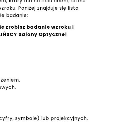
em, który ma na celu ocenę stanu
oku. Poniżej znajduje się lista
ie badanie:
ie zrobisz badanie wzroku i
LIŃSCY Salony Optyczne!
dzeniem.
owych.
 cyfry, symbole) lub projekcyjnych,