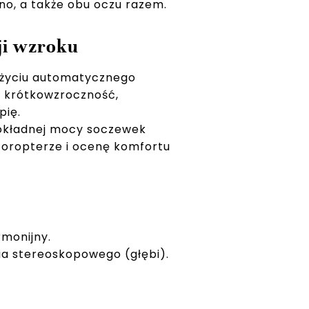
no, a także obu oczu razem.
ji wzroku
użyciu automatycznego
a krótkowzroczność,
pię.
dokładnej mocy soczewek
oropterze i ocenę komfortu
monijny.
ia stereoskopowego (głębi).