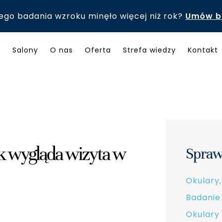
ego badania wzroku minęło więcej niż rok?
Umów b
Salony
O nas
Oferta
Strefa wiedzy
Kontakt
k wygląda wizyta w
Spraw
Okulary,
Badanie
Okulary