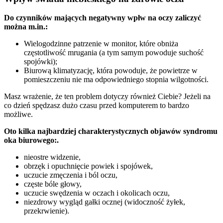
Do czynników mających negatywny wpłw na oczy zaliczyć
można m.in.:
Wielogodzinne patrzenie w monitor, które obniża
częstotliwość mrugania (a tym samym powoduje suchość
spojówki);
Biurową klimatyzację, która powoduje, że powietrze w
pomieszczeniu nie ma odpowiedniego stopnia wilgotności.
Masz wrażenie, że ten problem dotyczy również Ciebie? Jeżeli na
co dzień spędzasz dużo czasu przed komputerem to bardzo
możliwe.
Oto kilka najbardziej charakterystycznych objawów syndromu
oka biurowego:.
nieostre widzenie,
obrzęk i opuchnięcie powiek i spojówek,
uczucie zmęczenia i ból oczu,
częste bóle głowy,
uczucie swędzenia w oczach i okolicach oczu,
niezdrowy wygląd gałki ocznej (widoczność żyłek,
przekrwienie).