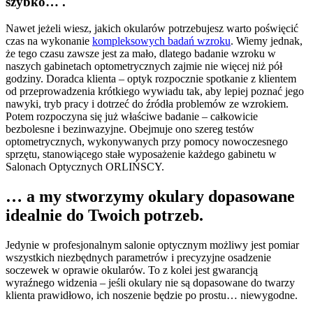
szybko…
.
Nawet jeżeli wiesz, jakich okularów potrzebujesz warto poświęcić
czas na wykonanie
kompleksowych badań wzroku
. Wiemy jednak,
że tego czasu zawsze jest za mało, dlatego badanie wzroku w
naszych gabinetach optometrycznych zajmie nie więcej niż pół
godziny. Doradca klienta – optyk rozpocznie spotkanie z klientem
od przeprowadzenia krótkiego wywiadu tak, aby lepiej poznać jego
nawyki, tryb pracy i dotrzeć do źródła problemów ze wzrokiem.
Potem rozpoczyna się już właściwe badanie – całkowicie
bezbolesne i bezinwazyjne. Obejmuje ono szereg testów
optometrycznych, wykonywanych przy pomocy nowoczesnego
sprzętu, stanowiącego stałe wyposażenie każdego gabinetu w
Salonach Optycznych ORLIŃSCY.
… a my stworzymy okulary dopasowane
idealnie do Twoich potrzeb.
Jedynie w profesjonalnym salonie optycznym możliwy jest pomiar
wszystkich niezbędnych parametrów i precyzyjne osadzenie
soczewek w oprawie okularów. To z kolei jest gwarancją
wyraźnego widzenia – jeśli okulary nie są dopasowane do twarzy
klienta prawidłowo, ich noszenie będzie po prostu… niewygodne.