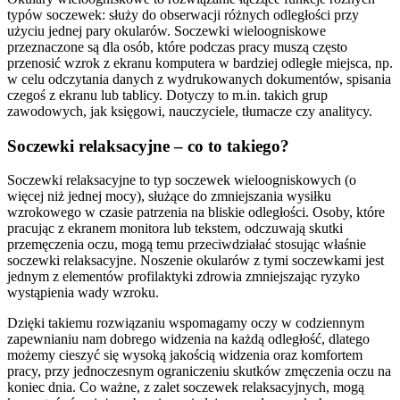
typów soczewek: służy do obserwacji różnych odległości przy
użyciu jednej pary okularów. Soczewki wieloogniskowe
przeznaczone są dla osób, które podczas pracy muszą często
przenosić wzrok z ekranu komputera w bardziej odległe miejsca, np.
w celu odczytania danych z wydrukowanych dokumentów, spisania
czegoś z ekranu lub tablicy. Dotyczy to m.in. takich grup
zawodowych, jak księgowi, nauczyciele, tłumacze czy analitycy.
Soczewki relaksacyjne – co to takiego?
Soczewki relaksacyjne to typ soczewek wieloogniskowych (o
więcej niż jednej mocy), służące do zmniejszania wysiłku
wzrokowego w czasie patrzenia na bliskie odległości. Osoby, które
pracując z ekranem monitora lub tekstem, odczuwają skutki
przemęczenia oczu, mogą temu przeciwdziałać stosując właśnie
soczewki relaksacyjne. Noszenie okularów z tymi soczewkami jest
jednym z elementów profilaktyki zdrowia zmniejszając ryzyko
wystąpienia wady wzroku.
Dzięki takiemu rozwiązaniu wspomagamy oczy w codziennym
zapewnianiu nam dobrego widzenia na każdą odległość, dlatego
możemy cieszyć się wysoką jakością widzenia oraz komfortem
pracy, przy jednoczesnym ograniczeniu skutków zmęczenia oczu na
koniec dnia. Co ważne, z zalet soczewek relaksacyjnych, mogą