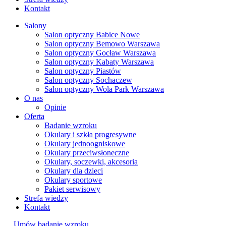
Kontakt
Salony
Salon optyczny Babice Nowe
Salon optyczny Bemowo Warszawa
Salon optyczny Gocław Warszawa
Salon optyczny Kabaty Warszawa
Salon optyczny Piastów
Salon optyczny Sochaczew
Salon optyczny Wola Park Warszawa
O nas
Opinie
Oferta
Badanie wzroku
Okulary i szkła progresywne
Okulary jednoogniskowe
Okulary przeciwsłoneczne
Okulary, soczewki, akcesoria
Okulary dla dzieci
Okulary sportowe
Pakiet serwisowy
Strefa wiedzy
Kontakt
Umów badanie wzroku