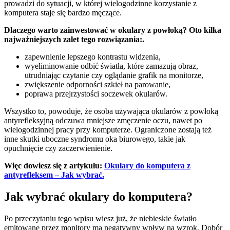
prowadzi do sytuacji, w której wielogodzinne korzystanie z
komputera staje się bardzo męczące.
Dlaczego warto zainwestować w okulary z powłoką? Oto kilka
najważniejszych zalet tego rozwiązania:.
zapewnienie lepszego kontrastu widzenia,
wyeliminowanie odbić światła, które zamazują obraz,
utrudniając czytanie czy oglądanie grafik na monitorze,
zwiększenie odporności szkieł na parowanie,
poprawa przejrzystości soczewek okularów.
Wszystko to, powoduje, że osoba używająca okularów z powłoką
antyrefleksyjną odczuwa mniejsze zmęczenie oczu, nawet po
wielogodzinnej pracy przy komputerze. Ograniczone zostają też
inne skutki uboczne syndromu oka biurowego, takie jak
opuchnięcie czy zaczerwienienie.
Więc dowiesz się z artykułu:
Okulary do komputera z
antyrefleksem – Jak wybrać.
Jak wybrać okulary do komputera?
Po przeczytaniu tego wpisu wiesz już, że niebieskie światło
emitowane przez monitory ma negatywny wpływ na wzrok. Dobór