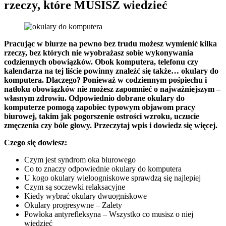
rzeczy, które MUSISZ wiedzieć
Pracując w biurze na pewno bez trudu możesz wymienić kilka
rzeczy, bez których nie wyobrażasz sobie wykonywania
codziennych obowiązków. Obok komputera, telefonu czy
kalendarza na tej liście powinny znaleźć się także… okulary do
komputera. Dlaczego? Ponieważ w codziennym pośpiechu i
natłoku obowiązków nie możesz zapomnieć o najważniejszym –
własnym zdrowiu. Odpowiednio dobrane okulary do
komputerze pomogą zapobiec typowym objawom pracy
biurowej, takim jak pogorszenie ostrości wzroku, uczucie
zmęczenia czy bóle głowy. Przeczytaj wpis i dowiedz się więcej.
Czego się dowiesz:
Czym jest syndrom oka biurowego
Co to znaczy odpowiednie okulary do komputera
U kogo okulary wieloogniskowe sprawdzą się najlepiej
Czym są soczewki relaksacyjne
Kiedy wybrać okulary dwuogniskowe
Okulary progresywne – Zalety
Powłoka antyrefleksyna – Wszystko co musisz o niej
wiedzieć