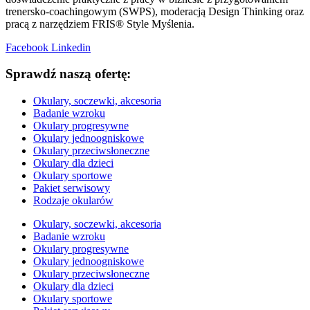
trenersko-coachingowym (SWPS), moderacją Design Thinking oraz
pracą z narzędziem FRIS® Style Myślenia.
Facebook
Linkedin
Sprawdź naszą ofertę:
Okulary, soczewki, akcesoria
Badanie wzroku
Okulary progresywne
Okulary jednoogniskowe
Okulary przeciwsłoneczne
Okulary dla dzieci
Okulary sportowe
Pakiet serwisowy
Rodzaje okularów
Okulary, soczewki, akcesoria
Badanie wzroku
Okulary progresywne
Okulary jednoogniskowe
Okulary przeciwsłoneczne
Okulary dla dzieci
Okulary sportowe