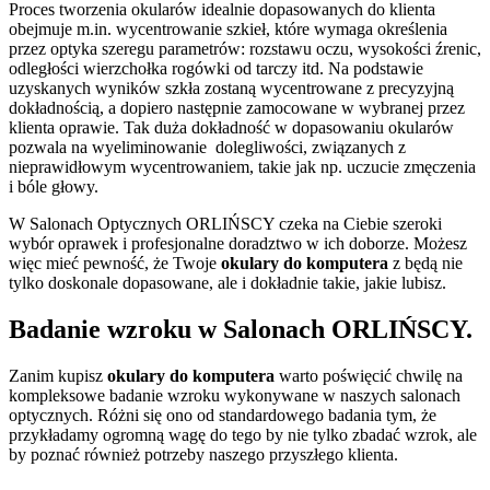
Proces tworzenia okularów idealnie dopasowanych do klienta
obejmuje m.in. wycentrowanie szkieł, które wymaga określenia
przez optyka szeregu parametrów: rozstawu oczu, wysokości źrenic,
odległości wierzchołka rogówki od tarczy itd. Na podstawie
uzyskanych wyników szkła zostaną wycentrowane z precyzyjną
dokładnością, a dopiero następnie zamocowane w wybranej przez
klienta oprawie. Tak duża dokładność w dopasowaniu okularów
pozwala na wyeliminowanie dolegliwości, związanych z
nieprawidłowym wycentrowaniem, takie jak np. uczucie zmęczenia
i bóle głowy.
W Salonach Optycznych ORLIŃSCY czeka na Ciebie szeroki
wybór oprawek i profesjonalne doradztwo w ich doborze. Możesz
więc mieć pewność, że Twoje
okulary do komputera
z będą nie
tylko doskonale dopasowane, ale i dokładnie takie, jakie lubisz.
Badanie wzroku w Salonach ORLIŃSCY
.
Zanim kupisz
okulary do komputera
warto poświęcić chwilę na
kompleksowe badanie wzroku wykonywane w naszych salonach
optycznych. Różni się ono od standardowego badania tym, że
przykładamy ogromną wagę do tego by nie tylko zbadać wzrok, ale
by poznać również potrzeby naszego przyszłego klienta.