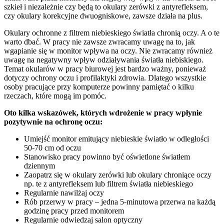
szkieł i niezależnie czy będą to okulary zerówki z antyrefleksem,
czy okulary korekcyjne dwuogniskowe, zawsze działa na plus.
Okulary ochronne z filtrem niebieskiego światła chronią oczy. A o te
warto dbać. W pracy nie zawsze zwracamy uwagę na to, jak
wgapianie się w monitor wpływa na oczy. Nie zwracamy również
uwagę na negatywny wpływ odziaływania światła niebiskiego.
Temat okularów w pracy biurowej jest bardzo ważny, ponieważ
dotyczy ochrony oczu i profilaktyki zdrowia. Dlatego wszystkie
osoby pracujące przy komputerze powinny pamiętać o kilku
rzeczach, które mogą im pomóc.
Oto kilka wskazówek, których wdrożenie w pracy wpłynie
pozytywnie na ochronę oczu:
Umiejść monitor emitujący niebieskie światło w odległości
50-70 cm od oczu
Stanowisko pracy powinno być oświetlone światłem
dziennym
Zaopatrz się w okulary zerówki lub okulary chroniące oczy
np. te z antyrefleksem lub filtrem światła niebieskiego
Regularnie nawilżaj oczy
Rób przerwy w pracy – jedna 5-minutowa przerwa na każdą
godzinę pracy przed monitorem
Regularnie odwiedzaj salon optyczny