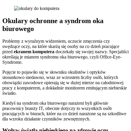
Okulary ochronne a syndrom oka
biurowego
Problemy z wyraźnym widzeniem, uczucie zmęczenia czy
swędzące oczy, na które skarżą się osoby na co dzień pracujące
przed
ekranem komputera
doczekały się swojej nazwy. Specjaliści
określają je mianem syndromu oka biurowego, czyli Office-Eye-
Syndrome.
Pojęcie to pojawiło się w słowniku okulistów i optyków
stosunkowo niedawno, wraz ze wzrostem liczby osób, których
obowiązki zawodowe opierają się w dużej mierze na całodniowej
pracy z komputerem, a dokładnie monitorem emitującym niebieskie
światło.
Kiedyś na syndrom oka biurowego narażeni byli głównie
pracownicy branży IT, obecnie dotyczy to wszystkich osób
pracujących w biurach, które na co dzień narażone są na szkodliwe
dla wzroku działanie czynników zewnętrznych.
Wpływ światła niebieskiego na zdrowie oczu