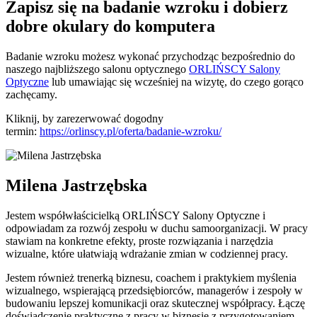
Zapisz się na badanie wzroku i dobierz
dobre okulary do komputera
Badanie wzroku możesz wykonać przychodząc bezpośrednio do
naszego najbliższego salonu optycznego
ORLIŃSCY Salony
Optyczne
lub umawiając się wcześniej na wizytę, do czego gorąco
zachęcamy.
Kliknij, by zarezerwować dogodny
termin:
https://orlinscy.pl/oferta/badanie-wzroku/
Milena Jastrzębska
Jestem współwłaścicielką ORLIŃSCY Salony Optyczne i
odpowiadam za rozwój zespołu w duchu samoorganizacji. W pracy
stawiam na konkretne efekty, proste rozwiązania i narzędzia
wizualne, które ułatwiają wdrażanie zmian w codziennej pracy.
Jestem również trenerką biznesu, coachem i praktykiem myślenia
wizualnego, wspierającą przedsiębiorców, managerów i zespoły w
budowaniu lepszej komunikacji oraz skutecznej współpracy. Łączę
doświadczenie praktyczne z pracy w biznesie z przygotowaniem