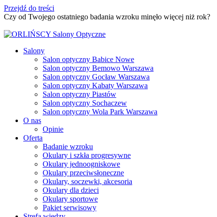
Przejdź do treści
Czy od Twojego ostatniego badania wzroku minęło więcej niż rok?
Umów badanie wzroku
Salony
Salon optyczny Babice Nowe
Salon optyczny Bemowo Warszawa
Salon optyczny Gocław Warszawa
Salon optyczny Kabaty Warszawa
Salon optyczny Piastów
Salon optyczny Sochaczew
Salon optyczny Wola Park Warszawa
O nas
Opinie
Oferta
Badanie wzroku
Okulary i szkła progresywne
Okulary jednoogniskowe
Okulary przeciwsłoneczne
Okulary, soczewki, akcesoria
Okulary dla dzieci
Okulary sportowe
Pakiet serwisowy
Strefa wiedzy