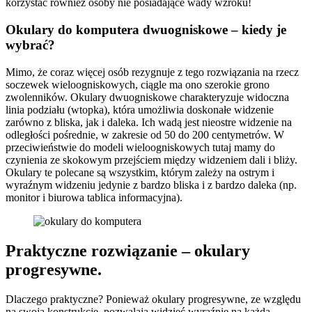
korzystać również osoby nie posiadające wady wzroku!
Okulary do komputera dwuogniskowe – kiedy je
wybrać?
Mimo, że coraz więcej osób rezygnuje z tego rozwiązania na rzecz
soczewek wieloogniskowych, ciągle ma ono szerokie grono
zwolenników. Okulary dwuogniskowe charakteryzuje widoczna
linia podziału (wtopka), która umożliwia doskonałe widzenie
zarówno z bliska, jak i daleka. Ich wadą jest nieostre widzenie na
odległości pośrednie, w zakresie od 50 do 200 centymetrów. W
przeciwieństwie do modeli wieloogniskowych tutaj mamy do
czynienia ze skokowym przejściem między widzeniem dali i bliży.
Okulary te polecane są wszystkim, którym zależy na ostrym i
wyraźnym widzeniu jedynie z bardzo bliska i z bardzo daleka (np.
monitor i biurowa tablica informacyjna).
Praktyczne rozwiązanie – okulary
progresywne.
Dlaczego praktyczne? Ponieważ okulary progresywne, ze względu
na swoja konstrukcję, pozwalają widzieć wyraźnie na każdą