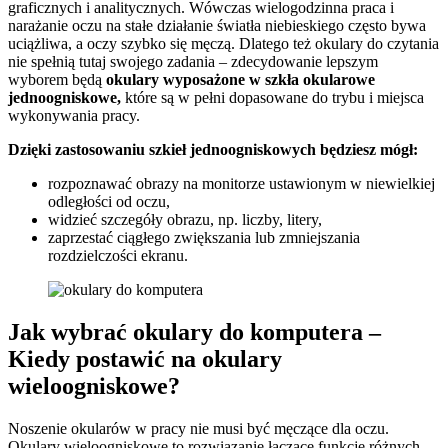
graficznych i analitycznych. Wówczas wielogodzinna praca i
narażanie oczu na stałe działanie światła niebieskiego często bywa
uciążliwa, a oczy szybko się męczą. Dlatego też okulary do czytania
nie spełnią tutaj swojego zadania – zdecydowanie lepszym
wyborem będą
okulary wyposażone w szkła okularowe
jednoogniskowe,
które są w pełni dopasowane do trybu i miejsca
wykonywania pracy.
Dzięki zastosowaniu szkieł jednoogniskowych będziesz mógł:
rozpoznawać obrazy na monitorze ustawionym w niewielkiej
odległości od oczu,
widzieć szczegóły obrazu, np. liczby, litery,
zaprzestać ciągłego zwiększania lub zmniejszania
rozdzielczości ekranu.
Jak wybrać okulary do komputera –
Kiedy postawić na okulary
wieloogniskowe?
Noszenie okularów w pracy nie musi być męczące dla oczu.
Okulary wieloogniskowe to rozwiązanie łączące funkcje różnych