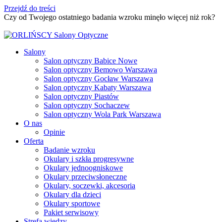
Przejdź do treści
Czy od Twojego ostatniego badania wzroku minęło więcej niż rok?
Umów badanie wzroku
Salony
Salon optyczny Babice Nowe
Salon optyczny Bemowo Warszawa
Salon optyczny Gocław Warszawa
Salon optyczny Kabaty Warszawa
Salon optyczny Piastów
Salon optyczny Sochaczew
Salon optyczny Wola Park Warszawa
O nas
Opinie
Oferta
Badanie wzroku
Okulary i szkła progresywne
Okulary jednoogniskowe
Okulary przeciwsłoneczne
Okulary, soczewki, akcesoria
Okulary dla dzieci
Okulary sportowe
Pakiet serwisowy
Strefa wiedzy