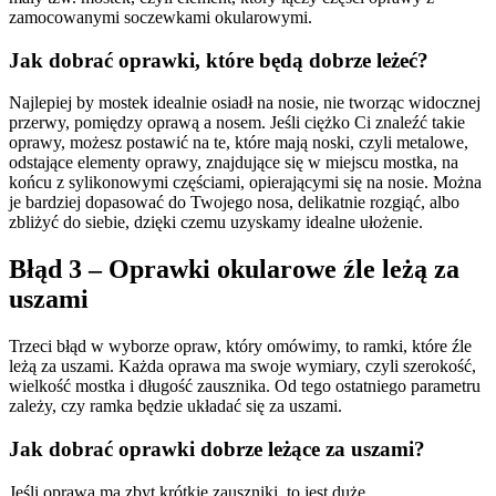
zamocowanymi soczewkami okularowymi.
Jak dobrać oprawki, które będą dobrze leżeć?
Najlepiej by mostek idealnie osiadł na nosie, nie tworząc widocznej
przerwy, pomiędzy oprawą a nosem. Jeśli ciężko Ci znaleźć takie
oprawy, możesz postawić na te, które mają noski, czyli metalowe,
odstające elementy oprawy, znajdujące się w miejscu mostka, na
końcu z sylikonowymi częściami, opierającymi się na nosie. Można
je bardziej dopasować do Twojego nosa, delikatnie rozgiąć, albo
zbliżyć do siebie, dzięki czemu uzyskamy idealne ułożenie.
Błąd 3 – Oprawki okularowe źle leżą za
uszami
Trzeci błąd w wyborze opraw, który omówimy, to ramki, które źle
leżą za uszami. Każda oprawa ma swoje wymiary, czyli szerokość,
wielkość mostka i długość zausznika. Od tego ostatniego parametru
zależy, czy ramka będzie układać się za uszami.
Jak dobrać oprawki dobrze leżące za uszami?
Jeśli oprawa ma zbyt krótkie zauszniki, to jest duże