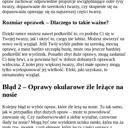
opraw zachować odpowiednie proporcje uwzględniające ostre rysy
twarzy, dopasowanie do szerokości twarzy, czy skupienie się na
dopasowaniu opierając się na najszerszej części twarzy.
Rozmiar oprawek – Dlaczego to takie ważne?
Dzięki ramce możesz nawet podkreślić to, co podoba Ci się w
Twojej twarzy, jak i ukryć to, czego nie lubisz. Możesz stworzyć na
nowo swój wygląd. Jeśli Twój wybór padnie na szeroką, mocną
oprawę, a masz bardzo szczupłą buzię, może ona jeszcze bardziej
podkreślić ten wyróżnik. Ponadto zbyt duże oprawy, mogą zasłaniać
Ci linię brwi, a ta powinna być w dobrze dobranych oprawach
widoczna. Z kolei przy większej twarzy, zbyt małe oprawy mogą
tylko wyeksponować jej wielkość. Efekt, jaki uzyskasz, to
nienaturalny wygląd.
Błąd 2 – Oprawy okularowe źle leżące na
nosie
Kolejny błąd to wybór opraw, które źle leżą na nosie. To tak samo,
jak w przypadku zbyt dużych opraw – może to powodować
zsuwanie się. Czy zaobserwowałeś u siebie wyraźne, czerwone
ślady na nosie? Mogą być one wynikiem ucisku ramki, która ma za
mały tzw. mostek, czyli element, który łączy części oprawy z