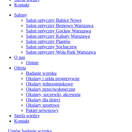
Kontakt
Salony
Salon optyczny Babice Nowe
Salon optyczny Bemowo Warszawa
Salon optyczny Gocław Warszawa
Salon optyczny Kabaty Warszawa
Salon optyczny Piastów
Salon optyczny Sochaczew
Salon optyczny Wola Park Warszawa
O nas
Opinie
Oferta
Badanie wzroku
Okulary i szkła progresywne
Okulary jednoogniskowe
Okulary przeciwsłoneczne
Okulary, soczewki, akcesoria
Okulary dla dzieci
Okulary sportowe
Pakiet serwisowy
Strefa wiedzy
Kontakt
Umów badanie wzroku