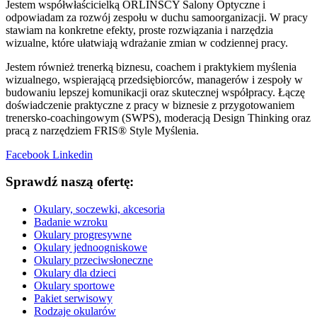
Jestem współwłaścicielką ORLIŃSCY Salony Optyczne i
odpowiadam za rozwój zespołu w duchu samoorganizacji. W pracy
stawiam na konkretne efekty, proste rozwiązania i narzędzia
wizualne, które ułatwiają wdrażanie zmian w codziennej pracy.
Jestem również trenerką biznesu, coachem i praktykiem myślenia
wizualnego, wspierającą przedsiębiorców, managerów i zespoły w
budowaniu lepszej komunikacji oraz skutecznej współpracy. Łączę
doświadczenie praktyczne z pracy w biznesie z przygotowaniem
trenersko-coachingowym (SWPS), moderacją Design Thinking oraz
pracą z narzędziem FRIS® Style Myślenia.
Facebook
Linkedin
Sprawdź naszą ofertę:
Okulary, soczewki, akcesoria
Badanie wzroku
Okulary progresywne
Okulary jednoogniskowe
Okulary przeciwsłoneczne
Okulary dla dzieci
Okulary sportowe
Pakiet serwisowy
Rodzaje okularów