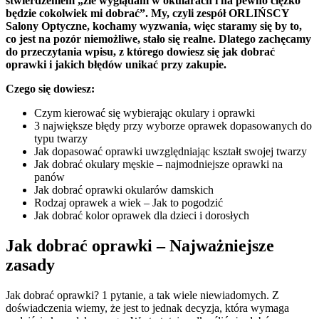
stwierdzeniem „źle wyglądam w okularach i na pewno ciężko
będzie cokolwiek mi dobrać”. My, czyli zespół ORLIŃSCY
Salony Optyczne, kochamy wyzwania, więc staramy się by to,
co jest na pozór niemożliwe, stało się realne. Dlatego zachęcamy
do przeczytania wpisu, z którego dowiesz się jak dobrać
oprawki i jakich błędów unikać przy zakupie.
Czego się dowiesz:
Czym kierować się wybierając okulary i oprawki
3 największe błędy przy wyborze oprawek dopasowanych do
typu twarzy
Jak dopasować oprawki uwzględniając kształt swojej twarzy
Jak dobrać okulary męskie – najmodniejsze oprawki na
panów
Jak dobrać oprawki okularów damskich
Rodzaj oprawek a wiek – Jak to pogodzić
Jak dobrać kolor oprawek dla dzieci i dorosłych
Jak dobrać oprawki – Najważniejsze
zasady
Jak dobrać oprawki? 1 pytanie, a tak wiele niewiadomych. Z
doświadczenia wiemy, że jest to jednak decyzja, która wymaga