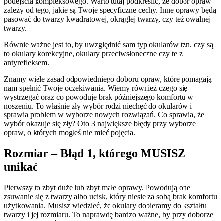
podejścia kompleksowego. Warto tutaj podkreślić, że dobór opraw
zależy od tego, jakie są Twoje specyficzne cechy. Inne oprawy będą
pasować do twarzy kwadratowej, okrągłej twarzy, czy też owalnej
twarzy.
Równie ważne jest to, by uwzględnić sam typ okularów tzn. czy są
to okulary korekcyjne, okulary przeciwsłoneczne czy te z
antyrefleksem.
Znamy wiele zasad odpowiedniego doboru opraw, które pomagają
nam spełnić Twoje oczekiwania. Wiemy również czego się
wystrzegać oraz co powoduje brak późniejszego komfortu w
noszeniu. To właśnie zły wybór rodzi niechęć do okularów i
sprawia problem w wyborze nowych rozwiązań. Co sprawia, że
wybór okazuje się zły? Oto 3 największe błędy przy wyborze
opraw, o których mogłeś nie mieć pojęcia.
Rozmiar – Błąd 1, którego MUSISZ
unikać
Pierwszy to zbyt duże lub zbyt małe oprawy. Powodują one
zsuwanie się z twarzy albo ucisk, który niesie za sobą brak komfortu
użytkowania. Musisz wiedzieć, że okulary dobieramy do kształtu
twarzy i jej rozmiaru. To naprawdę bardzo ważne, by przy doborze